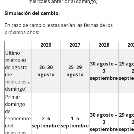
miércoles anterior al domingo)
Simulación del cambio:
En caso de cambio, estas serían las fechas de los
próximos años:
2026
2027
2028
20
Último
miércoles
30 agosto –
29 ag
de agosto
26–30
25–29
3
(de
agosto
agosto
septiembre
septi
miércoles a
domingo)
Primer
domingo
de
30 agosto –
29 ag
septiembre
2–6
1–5
3
(del
septiembre
septiembre
septiembre
septi
miércoles