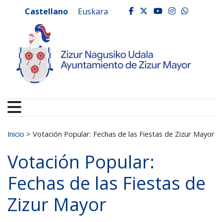
Ayuntamiento de Zizur
Ir al contenido
Castellano
Euskara
facebook
twitter
youtube
instagr
whats
Buscar:
Inicio
>
Votación Popular: Fechas de las Fiestas de Zizur Mayor
Votación Popular:
Fechas de las Fiestas de
Zizur Mayor