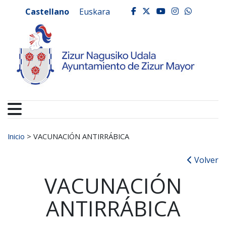
Ayuntamiento de Zizur
Ir al contenido
Castellano
Euskara
facebook
twitter
youtube
instagr
whats
Buscar:
Inicio
>
VACUNACIÓN ANTIRRÁBICA
Volver
VACUNACIÓN
ANTIRRÁBICA