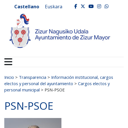
Ayuntamiento de Zizur
Ir al contenido
Castellano
Euskara
facebook
twitter
youtube
instagr
whats
Buscar:
Inicio
>
Transparencia
>
Información institucional, cargos
electos y personal del ayuntamiento
>
Cargos electos y
personal municipal
>
PSN-PSOE
PSN-PSOE