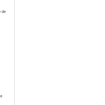
e de
 e