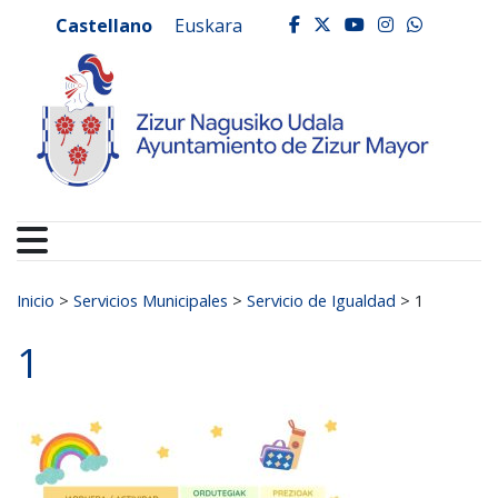
Ayuntamiento de Zizur
Ir al contenido
Castellano
Euskara
facebook
twitter
youtube
instagr
whats
Buscar:
Inicio
>
Servicios Municipales
>
Servicio de Igualdad
>
1
1