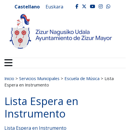
Ayuntamiento de Zizur
Ir al contenido
Castellano
Euskara
facebook
twitter
youtube
instagr
whats
Buscar:
Inicio
>
Servicios Municipales
>
Escuela de Música
>
Lista
Espera en Instrumento
Lista Espera en
Instrumento
Lista Espera en Instrumento