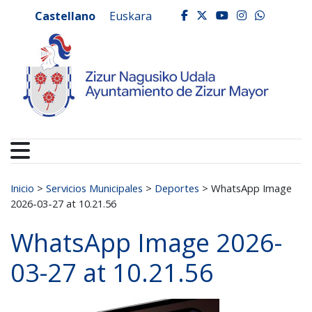
Ayuntamiento de Zizur
Ir al contenido
Castellano
Euskara
facebook
twitter
youtube
instagr
whats
Buscar:
Inicio
>
Servicios Municipales
>
Deportes
>
WhatsApp Image
2026-03-27 at 10.21.56
WhatsApp Image 2026-
03-27 at 10.21.56