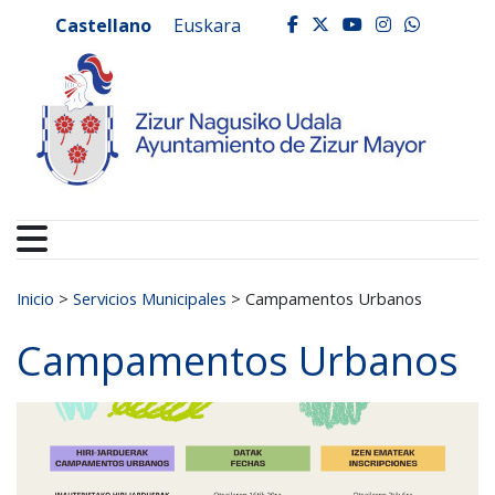
Ayuntamiento de Zizur
Ir al contenido
Castellano
Euskara
facebook
twitter
youtube
instagr
whats
Buscar:
Inicio
>
Servicios Municipales
>
Campamentos Urbanos
Campamentos Urbanos