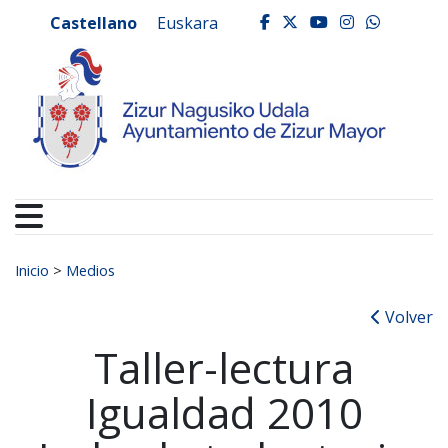
Ayuntamiento de Zizur
Ir al contenido
Castellano
Euskara
facebook
twitter
youtube
instagr
whats
Buscar:
Inicio
>
Medios
Volver
Taller-lectura
Igualdad 2010