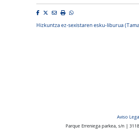
Facebook
Twitter
Email
Imprimir
Whatsapp
Hizkuntza ez-sexistaren esku-liburua (Tama
Aviso Lega
Parque Erreniega parkea, s/n | 31