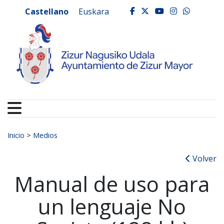
Ayuntamiento de Zizur
Ir al contenido
Castellano
Euskara
facebook
twitter
youtube
instagr
whats
Buscar:
Inicio
>
Medios
Volver
Manual de uso para
un lenguaje No