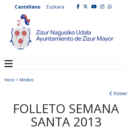
Ayuntamiento de Zizur
Ir al contenido
Castellano
Euskara
facebook
twitter
youtube
instagr
whats
Buscar:
Inicio
>
Medios
Volver
FOLLETO SEMANA
SANTA 2013