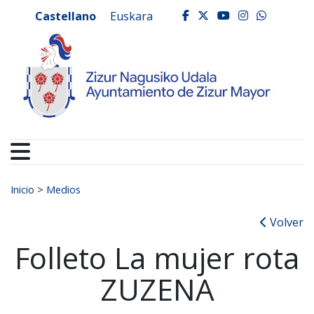
Ayuntamiento de Zizur
Ir al contenido
Castellano
Euskara
facebook
twitter
youtube
instagr
whats
Buscar:
Inicio
>
Medios
Volver
Folleto La mujer rota
ZUZENA