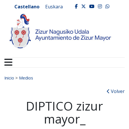
Ayuntamiento de Zizur
Ir al contenido
Castellano
Euskara
facebook
twitter
youtube
instagr
whats
Buscar:
Inicio
>
Medios
Volver
DIPTICO zizur
mayor_