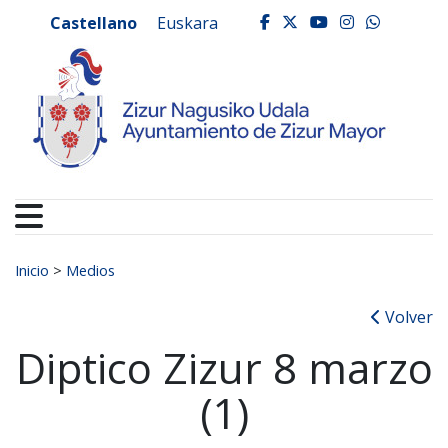
Ayuntamiento de Zizur
Ir al contenido
Castellano
Euskara
facebook
twitter
youtube
instagr
whats
Buscar:
Inicio
>
Medios
Volver
Diptico Zizur 8 marzo
(1)