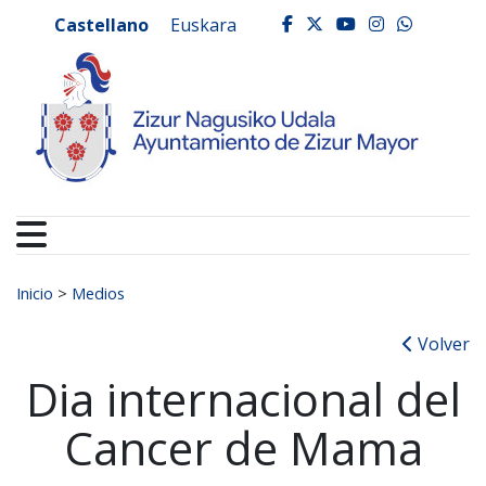
Ayuntamiento de Zizur
Ir al contenido
Castellano
Euskara
facebook
twitter
youtube
instagr
whats
Buscar:
Inicio
>
Medios
Volver
Dia internacional del
Cancer de Mama