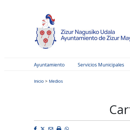
Ayuntamiento de Zizur
Ir al contenido
Ayuntamiento
Servicios Municipales
Buscar:
Inicio
>
Medios
Car
Facebook
Twitter
Email
Imprimir
Whatsapp