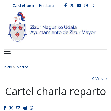
Ayuntamiento de Zizur
Ir al contenido
Castellano
Euskara
facebook
twitter
youtube
instagr
whats
Buscar:
Inicio
>
Medios
Volver
Cartel charla reparto
Facebook
Twitter
Email
Imprimir
Whatsapp