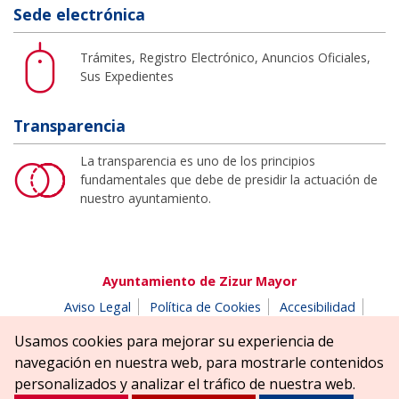
Sede electrónica
Trámites, Registro Electrónico, Anuncios Oficiales,
Sus Expedientes
Transparencia
La transparencia es uno de los principios
fundamentales que debe de presidir la actuación de
nuestro ayuntamiento.
Ayuntamiento de Zizur Mayor
Aviso Legal
Política de Cookies
Accesibilidad
Aviso de privacidad
Buzón de denuncias
Usamos cookies para mejorar su experiencia de
Parque Erreniega parkea, s/n | 31180 Zizur Mayor-Zizur
navegación en nuestra web, para mostrarle contenidos
Nagusia (NAVARRA-NAFARROA)
personalizados y analizar el tráfico de nuestra web.
Tel. 948 181900
ayuntamiento@zizurmayor.es