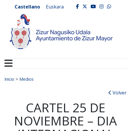
Ayuntamiento de Zizur
Ir al contenido
Castellano
Euskara
facebook
twitter
youtube
instagr
whats
Buscar:
Inicio
>
Medios
Volver
CARTEL 25 DE
NOVIEMBRE – DIA