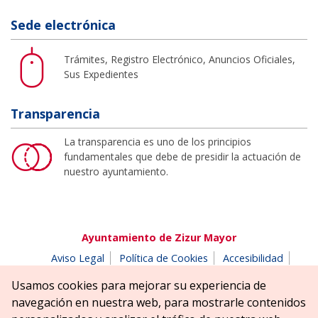
Sede electrónica
Trámites, Registro Electrónico, Anuncios Oficiales,
Sus Expedientes
Transparencia
La transparencia es uno de los principios
fundamentales que debe de presidir la actuación de
nuestro ayuntamiento.
Ayuntamiento de Zizur Mayor
Aviso Legal
Política de Cookies
Accesibilidad
Aviso de privacidad
Buzón de denuncias
Usamos cookies para mejorar su experiencia de
Parque Erreniega parkea, s/n | 31180 Zizur Mayor-Zizur
navegación en nuestra web, para mostrarle contenidos
Nagusia (NAVARRA-NAFARROA)