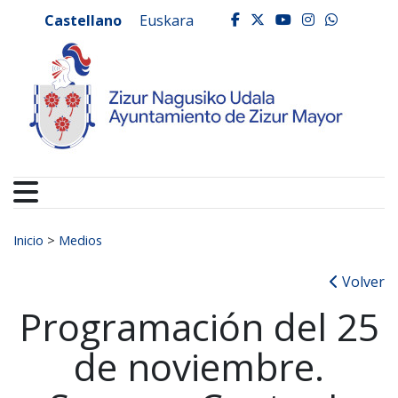
Ayuntamiento de Zizur
Ir al contenido
Castellano
Euskara
facebook
twitter
youtube
instagr
whats
Buscar:
Inicio
>
Medios
Volver
Programación del 25
de noviembre.