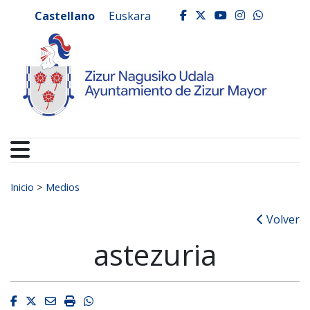
Ayuntamiento de Zizur
Ir al contenido
Castellano
Euskara
facebook
twitter
youtube
instagr
whats
Buscar:
Inicio
>
Medios
Volver
astezuria
Facebook
Twitter
Email
Imprimir
Whatsapp