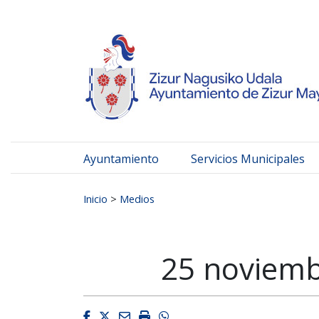
Ayuntamiento de Zizur
Ir al contenido
Ayuntamiento
Servicios Municipales
Buscar:
Inicio
>
Medios
25 noviemb
Facebook
Twitter
Email
Imprimir
Whatsapp