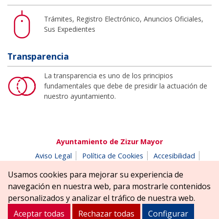
Trámites, Registro Electrónico, Anuncios Oficiales,
Sus Expedientes
Transparencia
La transparencia es uno de los principios
fundamentales que debe de presidir la actuación de
nuestro ayuntamiento.
Ayuntamiento de Zizur Mayor
Aviso Legal
Política de Cookies
Accesibilidad
Aviso de privacidad
Buzón de denuncias
Usamos cookies para mejorar su experiencia de
Parque Erreniega parkea, s/n | 31180 Zizur Mayor-Zizur
navegación en nuestra web, para mostrarle contenidos
Nagusia (NAVARRA-NAFARROA)
personalizados y analizar el tráfico de nuestra web.
Tel. 948 181900
ayuntamiento@zizurmayor.es
Aceptar todas
Rechazar todas
Configurar