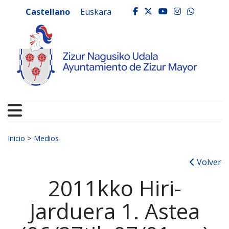
Ayuntamiento de Zizur
Ir al contenido
Castellano
Euskara
facebook
twitter
youtube
instagr
whats
Buscar:
Inicio
>
Medios
Volver
2011kko Hiri-
Jarduera 1. Astea