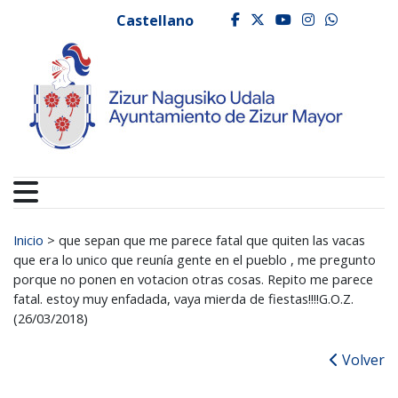
Ayuntamiento de Zizur
Ir al contenido
Castellano
facebook
twitter
youtube
instagr
whats
Buscar:
Inicio
>
que sepan que me parece fatal que quiten las vacas
que era lo unico que reunía gente en el pueblo , me pregunto
porque no ponen en votacion otras cosas. Repito me parece
fatal. estoy muy enfadada, vaya mierda de fiestas!!!!G.O.Z.
(26/03/2018)
Volver