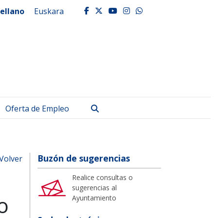
ellano
Euskara
facebook
twitter
youtube
instagram
whatsapp
Buscar
Oferta de Empleo
Buzón de sugerencias
Volver
Realice consultas o
sugerencias al
o
Ayuntamiento