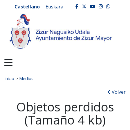
Ayuntamiento de Zizur
Ir al contenido
Castellano
Euskara
facebook
twitter
youtube
instagr
whats
Buscar:
Inicio
>
Medios
Volver
Objetos perdidos
(Tamaño 4 kb)