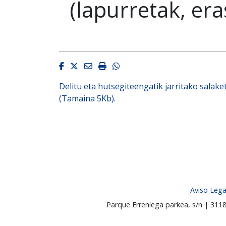
(lapurretak, er
Facebook
Twitter
Email
Imprimir
Whatsapp
Delitu eta hutsegiteengatik jarritako salake
(Tamaina 5Kb).
Aviso Lega
Parque Erreniega parkea, s/n | 31