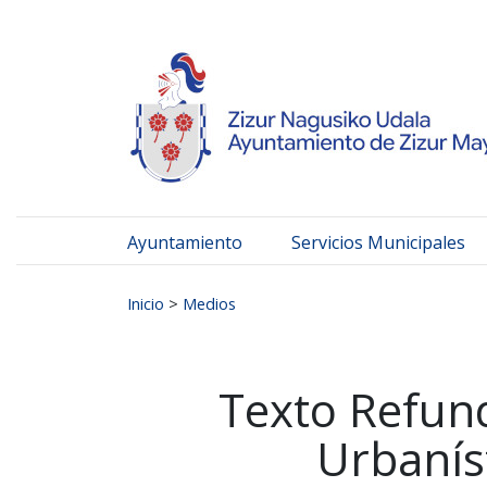
Ayuntamiento de Zizur
Ir al contenido
Ayuntamiento
Servicios Municipales
Buscar:
Inicio
>
Medios
Texto Refun
Urbaníst