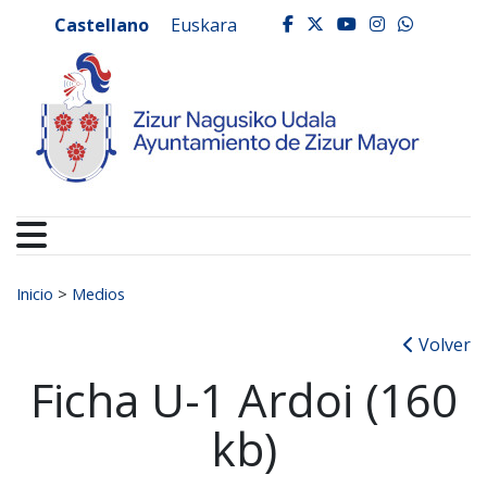
Ayuntamiento de Zizur
Ir al contenido
Castellano
Euskara
facebook
twitter
youtube
instagr
whats
Buscar:
Inicio
>
Medios
Volver
Ficha U-1 Ardoi (160
kb)