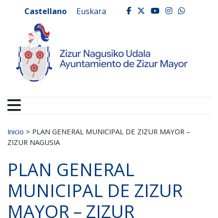
Ayuntamiento de Zizur
Ir al contenido
Castellano
Euskara
facebook
twitter
youtube
instagr
whats
Buscar:
Inicio
>
PLAN GENERAL MUNICIPAL DE ZIZUR MAYOR –
ZIZUR NAGUSIA
PLAN GENERAL
MUNICIPAL DE ZIZUR
MAYOR – ZIZUR