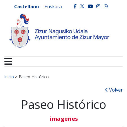
Ayuntamiento de Zizur
Ir al contenido
Castellano
Euskara
facebook
twitter
youtube
instagr
whats
Buscar:
Inicio
>
Paseo Histórico
Volver
Paseo Histórico
imagenes