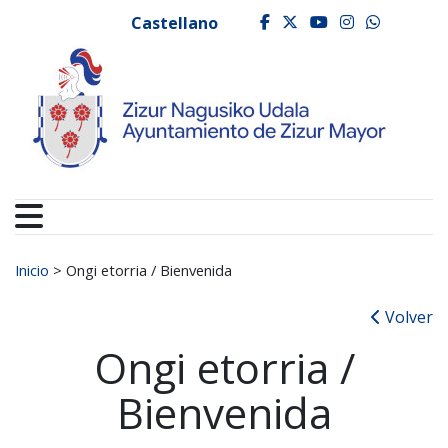
Ayuntamiento de Zizur
Ir al contenido
Castellano
facebook
twitter
youtube
instagr
whats
Buscar:
Inicio
>
Ongi etorria / Bienvenida
Volver
Ongi etorria /
Bienvenida