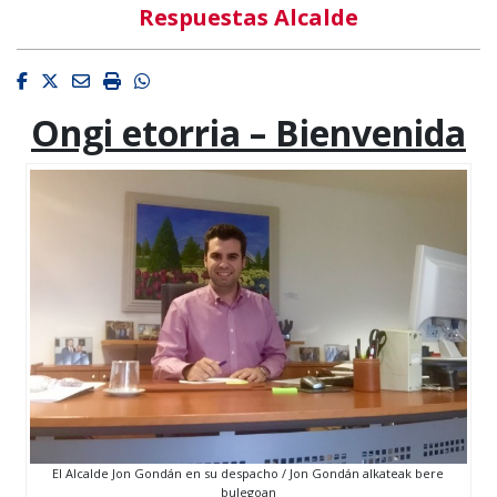
Respuestas Alcalde
Facebook
Twitter
Email
Imprimir
Whatsapp
Ongi etorria – Bienvenida
El Alcalde Jon Gondán en su despacho / Jon Gondán alkateak bere
bulegoan