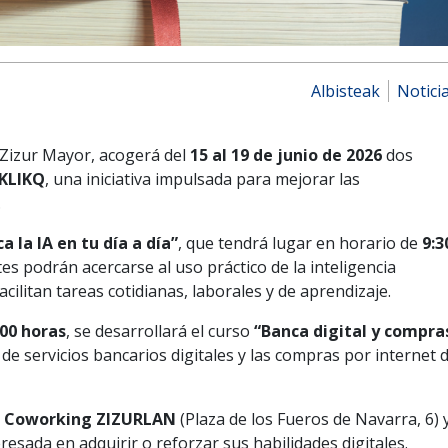
Albisteak
Notici
 Zizur Mayor, acogerá del
15 al 19 de junio de 2026
dos
KLIKQ
, una iniciativa impulsada para mejorar las
.
ca la IA en tu día a día”
, que tendrá lugar en horario de
9:3
es podrán acercarse al uso práctico de la inteligencia
acilitan tareas cotidianas, laborales y de aprendizaje.
:00 horas
, se desarrollará el curso
“Banca digital y compra
de servicios bancarios digitales y las compras por internet 
l
Coworking ZIZURLAN
(Plaza de los Fueros de Navarra, 6) 
resada en adquirir o reforzar sus habilidades digitales.