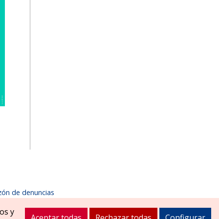
zón de denuncias
1900
ayuntamiento@zizurmayor.es
os y
Aceptar todas
Rechazar todas
Configurar