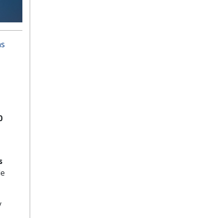
as
0
s
de
y