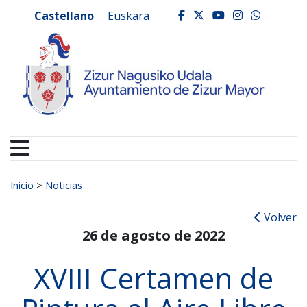
Ayuntamiento de Zizur
Ir al contenido
Castellano
Euskara
facebook
twitter
youtube
instagr
whats
Buscar:
Inicio
>
Noticias
Volver
26 de agosto de 2022
XVIII Certamen de