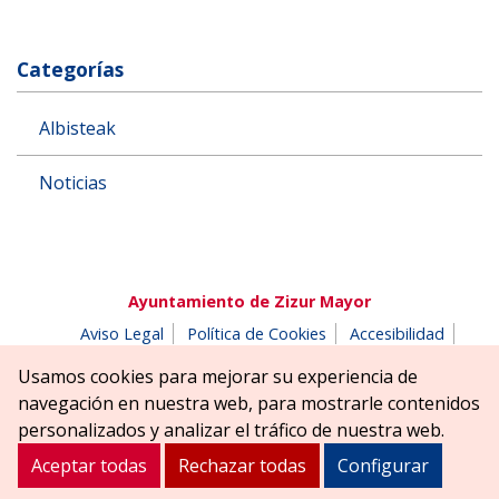
Categorías
Albisteak
Noticias
Ayuntamiento de Zizur Mayor
Aviso Legal
Política de Cookies
Accesibilidad
Aviso de privacidad
Buzón de denuncias
Usamos cookies para mejorar su experiencia de
Parque Erreniega parkea, s/n | 31180 Zizur Mayor-Zizur
navegación en nuestra web, para mostrarle contenidos
Nagusia (NAVARRA-NAFARROA)
personalizados y analizar el tráfico de nuestra web.
Tel. 948 181900
ayuntamiento@zizurmayor.es
Aceptar todas
Rechazar todas
Configurar