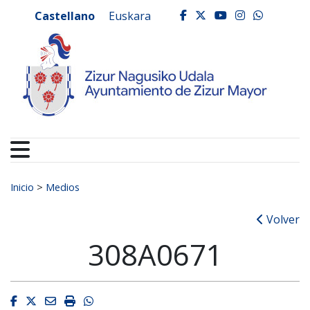
Ayuntamiento de Zizur
Ir al contenido
Castellano
Euskara
facebook
twitter
youtube
instagr
whats
Buscar:
Inicio
>
Medios
Volver
308A0671
Facebook
Twitter
Email
Imprimir
Whatsapp