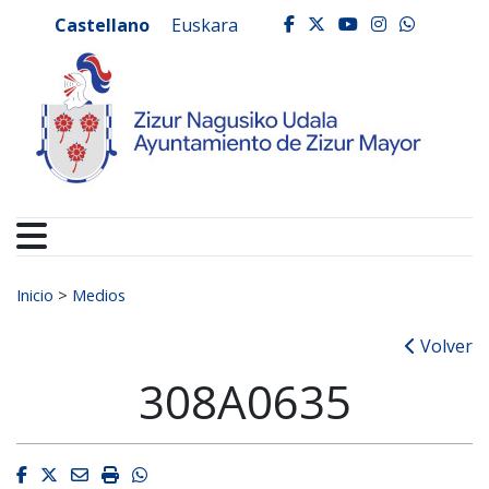
Ayuntamiento de Zizur
Ir al contenido
Castellano
Euskara
facebook
twitter
youtube
instagr
whats
Buscar:
Inicio
>
Medios
Volver
308A0635
Facebook
Twitter
Email
Imprimir
Whatsapp