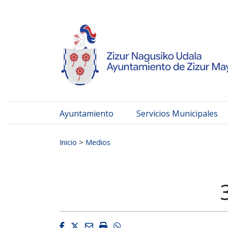
Ayuntamiento de Zizur
Ir al contenido
Ayuntamiento
Servicios Municipales
Buscar:
Inicio
>
Medios
Facebook
Twitter
Email
Imprimir
Whatsapp