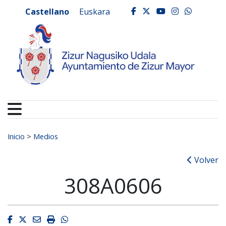
Ayuntamiento de Zizur
Ir al contenido
Castellano
Euskara
facebook
twitter
youtube
instagr
whats
Buscar:
Inicio
>
Medios
Volver
308A0606
Facebook
Twitter
Email
Imprimir
Whatsapp