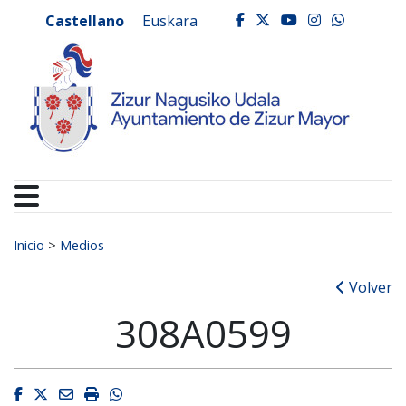
Ayuntamiento de Zizur
Ir al contenido
Castellano
Euskara
facebook
twitter
youtube
instagr
whats
Buscar:
Inicio
>
Medios
Volver
308A0599
Facebook
Twitter
Email
Imprimir
Whatsapp