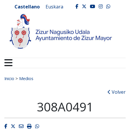
Ayuntamiento de Zizur
Ir al contenido
Castellano
Euskara
facebook
twitter
youtube
instagr
whats
Buscar:
Inicio
>
Medios
Volver
308A0491
Facebook
Twitter
Email
Imprimir
Whatsapp