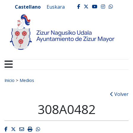
Ayuntamiento de Zizur
Ir al contenido
Castellano
Euskara
facebook
twitter
youtube
instagr
whats
Buscar:
Inicio
>
Medios
Volver
308A0482
Facebook
Twitter
Email
Imprimir
Whatsapp