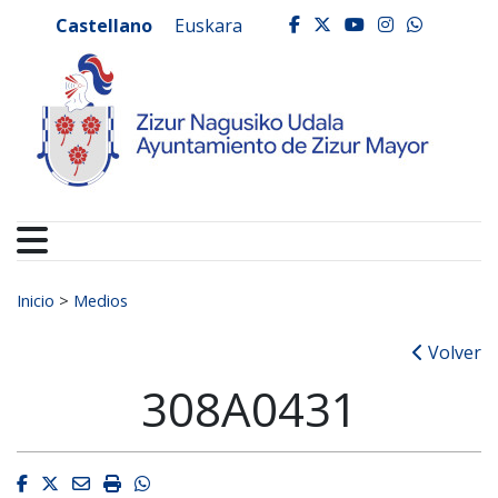
Ayuntamiento de Zizur
Ir al contenido
Castellano
Euskara
facebook
twitter
youtube
instagr
whats
Buscar:
Inicio
>
Medios
Volver
308A0431
Facebook
Twitter
Email
Imprimir
Whatsapp