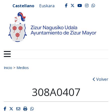
Ayuntamiento de Zizur
Ir al contenido
Castellano
Euskara
facebook
twitter
youtube
instagr
whats
Buscar:
Inicio
>
Medios
Volver
308A0407
Facebook
Twitter
Email
Imprimir
Whatsapp