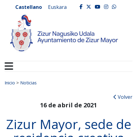
Ayuntamiento de Zizur
Ir al contenido
Castellano
Euskara
facebook
twitter
youtube
instagr
whats
Buscar:
Inicio
>
Noticias
Volver
16 de abril de 2021
Zizur Mayor, sede de