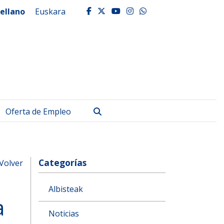
ellano
Euskara
facebook
twitter
youtube
instagram
whatsapp
Buscar
Oferta de Empleo
Categorías
Volver
Albisteak
a
Noticias