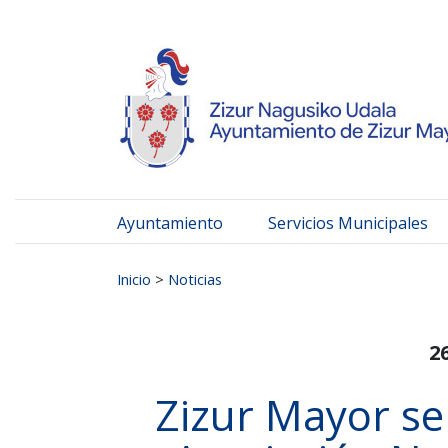
Ayuntamiento de Zizur
Ir al contenido
Ayuntamiento
Servicios Municipales
Buscar:
Inicio
>
Noticias
2
Zizur Mayor se