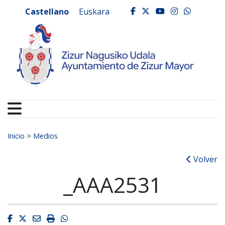
Ayuntamiento de Zizur
Ir al contenido
Castellano
Euskara
facebook
twitter
youtube
instagr
whats
Buscar:
Inicio
>
Medios
Volver
_AAA2531
Facebook
Twitter
Email
Imprimir
Whatsapp