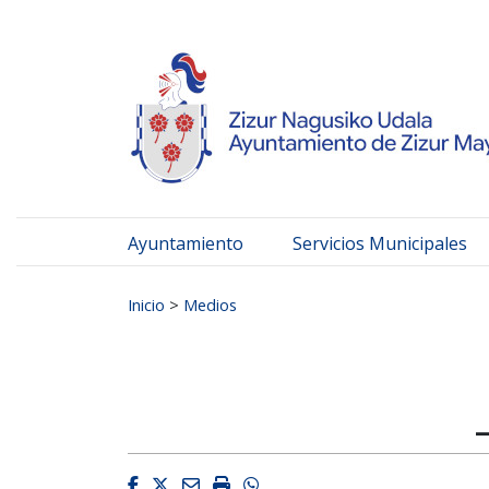
Ayuntamiento de Zizur
Ir al contenido
Ayuntamiento
Servicios Municipales
Buscar:
Inicio
>
Medios
Facebook
Twitter
Email
Imprimir
Whatsapp