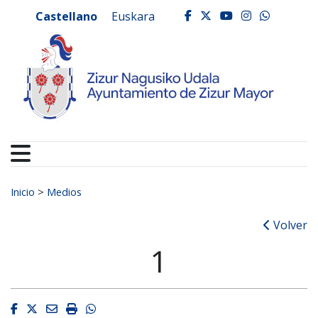
Ayuntamiento de Zizur
Ir al contenido
Castellano
Euskara
facebook
twitter
youtube
instagr
whats
Buscar:
Inicio
>
Medios
Volver
1
Facebook
Twitter
Email
Imprimir
Whatsapp