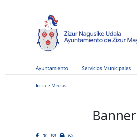
Ayuntamiento de Zizur
Ir al contenido
Ayuntamiento
Servicios Municipales
Buscar:
Inicio
>
Medios
Banners
Facebook
Twitter
Email
Imprimir
Whatsapp