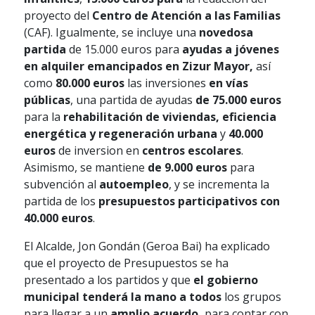
proyecto del
Centro de Atención a las Familias
(CAF). Igualmente, se incluye una
novedosa
partida
de 15.000 euros para
ayudas a jóvenes
en alquiler emancipados en Zizur Mayor,
así
como
80.000 euros
las inversiones
en vías
públicas
, una partida de ayudas
de 75.000 euros
para la
rehabilitación de viviendas, eficiencia
energética y regeneración urbana
y
40.000
euros
de inversion en
centros escolares
.
Asimismo, se mantiene
de 9.000 euros
para
subvención al
autoempleo
, y se incrementa la
partida de los
presupuestos participativos con
40.000 euros
.
El Alcalde, Jon Gondán (Geroa Bai) ha explicado
que el proyecto de Presupuestos se ha
presentado a los partidos y que
el gobierno
municipal tenderá la mano a todos
los grupos
para llegar a un
amplio acuerdo,
para contar con