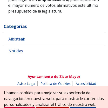
el mayor número de votos afirmativos este último
presupuesto de la legislatura.
Categorías
Albisteak
Noticias
Ayuntamiento de Zizur Mayor
Aviso Legal
Política de Cookies
Accesibilidad
Aviso de privacidad
Buzón de denuncias
Usamos cookies para mejorar su experiencia de
Parque Erreniega parkea, s/n | 31180 Zizur Mayor-Zizur
navegación en nuestra web, para mostrarle contenidos
Nagusia (NAVARRA-NAFARROA)
personalizados y analizar el tráfico de nuestra web.
Tel. 948 181900
ayuntamiento@zizurmayor.es