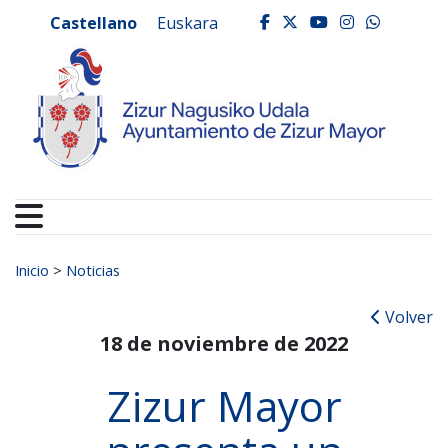
Ayuntamiento de Zizur
Ir al contenido
Castellano
Euskara
facebook
twitter
youtube
instagr
whats
Buscar:
Inicio
>
Noticias
Volver
18 de noviembre de 2022
Zizur Mayor